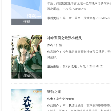
年后，何启铭重生于古龙域一位与他同名的何家
再次崛起。 书友群:778584285
最后更新：
第二章：重生，灵武大赛
2018-07-26
连载
神奇宝贝之最强小精灵
作者：
阡陌
作品简介：
少年无意间穿越到神奇宝贝世界，开
何是好。
最后更新：
第2章 收服，对战！
2018-07-25
连载
证仙之道
作者：
卖火柴的弟弟
作品简介：
不，我还没成仙，我不能死啊啊啊啊