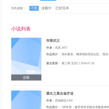
不限
连载中
已经完本
写作进程：
小说列表
帝尊武王
作者：
浩辰.3057
作品简介：
我叫萧辰，继承我前世的记忆，我失
最后更新：
第三章 玄武门
2018-07-28
连载
重生之重走修罗道
作者：
启迪铭志1504
作品简介：
500年前，修罗神何启铭在突破真神