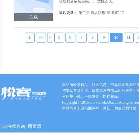
色权利交易层层揭开。 危机四伏。
最后更新：
第二章 有人跳楼
2018-07-17
连载
1
<<
<
5
6
7
8
9
10
11
本站所收录作品、社区话题、书库评论及本站
与本站立场无关。请作者发布作品时务必遵守
何违规小说，一经发现，即作删除。
Copyright @2016 www.yueke88.com All rights res
本站内容未经书面许可，禁止一切形式的转载
QQ在线咨询
回顶端