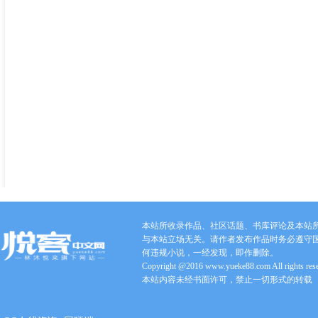
本站所收录作品、社区话题、书库评论及本站
与本站立场无关。请作者发布作品时务必遵守
何违规小说，一经发现，即作删除。
Copyright @2016 www.yueke88.com All rights res
本站内容未经书面许可，禁止一切形式的转载