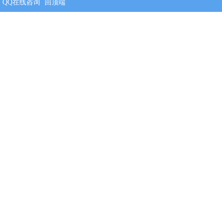
QQ在线咨询
回顶端