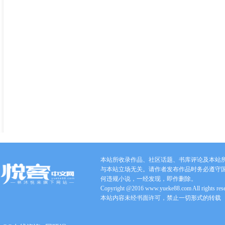
本站所收录作品、社区话题、书库评论及本站
与本站立场无关。请作者发布作品时务必遵守
何违规小说，一经发现，即作删除。
Copyright @2016 www.yueke88.com All rights res
本站内容未经书面许可，禁止一切形式的转载