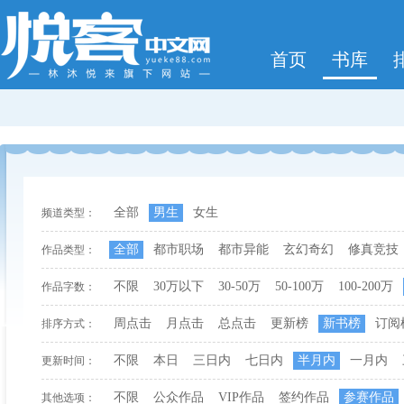
首页
书库
全部
男生
女生
频道类型：
全部
都市职场
都市异能
玄幻奇幻
修真竞技
作品类型：
不限
30万以下
30-50万
50-100万
100-200万
作品字数：
周点击
月点击
总点击
更新榜
新书榜
订阅
排序方式：
不限
本日
三日内
七日内
半月内
一月内
更新时间：
不限
公众作品
VIP作品
签约作品
参赛作品
其他选项：