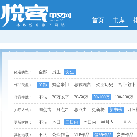
首页
书库
全部
男生
女生
频道类型：
全部
婚恋豪门
总裁现言
架空历史
宫斗宅斗
作品类型：
不限
30万以下
30-50万
50-100万
100-200万
作品字数：
周点击
月点击
总点击
更新榜
新书榜
订阅
排序方式：
不限
本日
三日内
七日内
半月内
一月内
更新时间：
不限
公众作品
VIP作品
签约作品
参赛作品
其他选项：