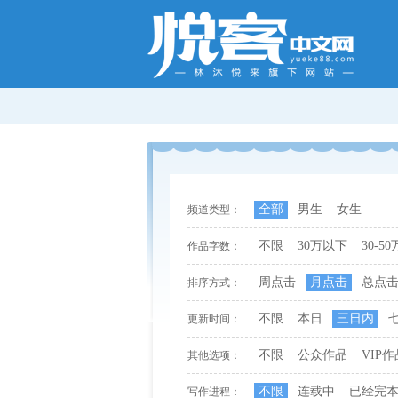
全部
男生
女生
频道类型：
不限
30万以下
30-50
作品字数：
周点击
月点击
总点
排序方式：
不限
本日
三日内
更新时间：
不限
公众作品
VIP作
其他选项：
不限
连载中
已经完
写作进程：