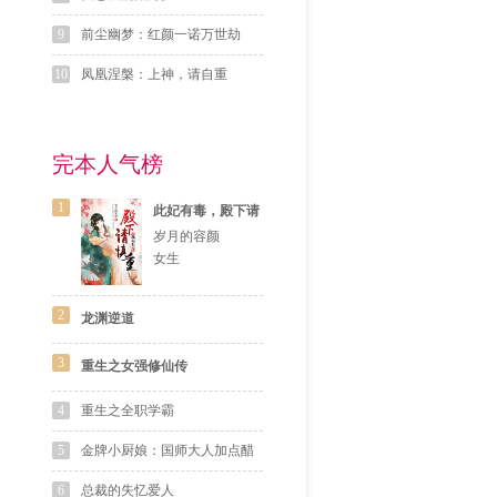
9
前尘幽梦：红颜一诺万世劫
10
凤凰涅槃：上神，请自重
完本人气榜
1
此妃有毒，殿下请
慎重
岁月的容颜
女生
2
龙渊逆道
3
重生之女强修仙传
4
重生之全职学霸
5
金牌小厨娘：国师大人加点醋
6
总裁的失忆爱人