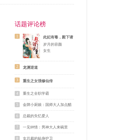
话题评论榜
1
此妃有毒，殿下请
慎重
岁月的容颜
女生
2
龙渊逆道
3
重生之女强修仙传
4
重生之全职学霸
5
金牌小厨娘：国师大人加点醋
6
总裁的失忆爱人
7
一见钟情：男神大人来碗里
8
女总裁的贴身护卫