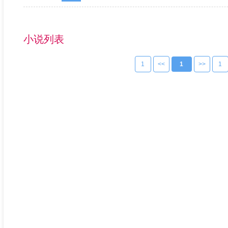
小说列表
1
<<
1
>>
1