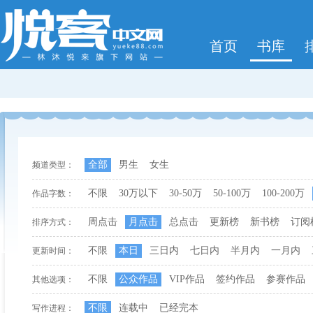
首页
书库
全部
男生
女生
频道类型：
不限
30万以下
30-50万
50-100万
100-200万
作品字数：
周点击
月点击
总点击
更新榜
新书榜
订阅
排序方式：
不限
本日
三日内
七日内
半月内
一月内
更新时间：
不限
公众作品
VIP作品
签约作品
参赛作品
其他选项：
不限
连载中
已经完本
写作进程：