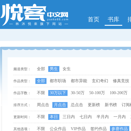
首页
书库
全部
男生
女生
频道类型：
全部
都市职场
都市异能
玄幻奇幻
修真竞技
作品类型：
不限
30万以下
30-50万
50-100万
100-200万
作品字数：
周点击
月点击
总点击
更新榜
新书榜
订阅
排序方式：
不限
本日
三日内
七日内
半月内
一月内
更新时间：
不限
公众作品
VIP作品
签约作品
参赛作品
其他选项：