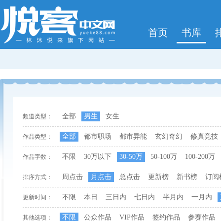
首页
书库
全部
男生
女生
频道类型：
全部
都市职场
都市异能
玄幻奇幻
修真竞技
作品类型：
不限
30万以下
30-50万
50-100万
100-200万
作品字数：
周点击
月点击
总点击
更新榜
新书榜
订阅
排序方式：
不限
本日
三日内
七日内
半月内
一月内
更新时间：
不限
公众作品
VIP作品
签约作品
参赛作品
其他选项：