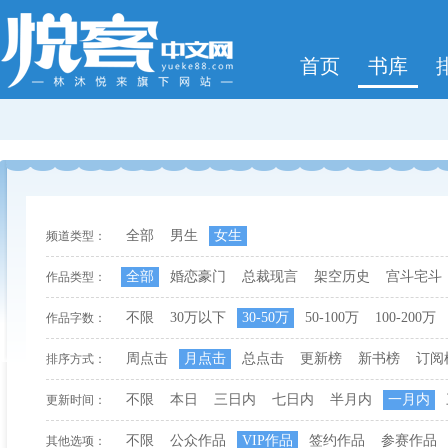
首页
书库
全部
男生
女生
频道类型：
全部
婚恋豪门
总裁现言
架空历史
宫斗宅斗
作品类型：
不限
30万以下
30-50万
50-100万
100-200万
作品字数：
周点击
月点击
总点击
更新榜
新书榜
订阅
排序方式：
不限
本日
三日内
七日内
半月内
一月内
更新时间：
不限
公众作品
VIP作品
签约作品
参赛作品
其他选项：