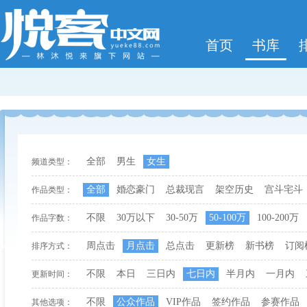
首页
书库
全部
男生
女生
频道类型：
全部
婚恋豪门
总裁现言
架空历史
宫斗宅斗
作品类型：
不限
30万以下
30-50万
50-100万
100-200万
作品字数：
周点击
月点击
总点击
更新榜
新书榜
订阅
排序方式：
不限
本日
三日内
七日内
半月内
一月内
更新时间：
不限
公众作品
VIP作品
签约作品
参赛作品
其他选项：