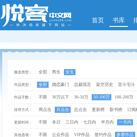
首页
书库
全部
男生
女生
频道类型：
全部
婚恋豪门
总裁现言
架空历史
宫斗宅斗
作品类型：
不限
30万以下
30-50万
50-100万
100-200万
作品字数：
周点击
月点击
总点击
更新榜
新书榜
订阅
排序方式：
不限
本日
三日内
七日内
半月内
一月内
更新时间：
不限
公众作品
VIP作品
签约作品
参赛作品
其他选项：