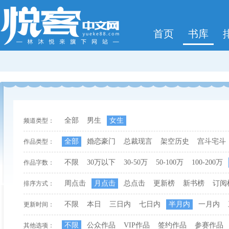
首页
书库
全部
男生
女生
频道类型：
全部
婚恋豪门
总裁现言
架空历史
宫斗宅斗
作品类型：
不限
30万以下
30-50万
50-100万
100-200万
作品字数：
周点击
月点击
总点击
更新榜
新书榜
订阅
排序方式：
不限
本日
三日内
七日内
半月内
一月内
更新时间：
不限
公众作品
VIP作品
签约作品
参赛作品
其他选项：