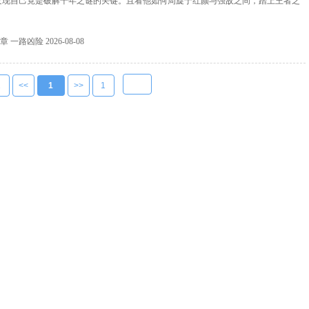
发现自己竟是破解千年之谜的关键。且看他如何周旋于红颜与强敌之间，踏上王者之
2章 一路凶险
2026-08-08
1
<<
1
>>
1