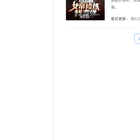
各取所需时，却
巅。
连载
最后更新：
第61