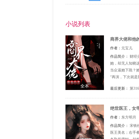
小说列表
商界大佬和他
作者：
元宝儿
作品简介：
财经
她，却无人知晓这
当众逼她下跪？她
“再演，下次就是
紧？” 老爷子寿
全本
最后更新：
第3
登当场气进ICU，
绝世医王，女
作者：
东方明月
作品简介：
宋铁
医王美名；右手