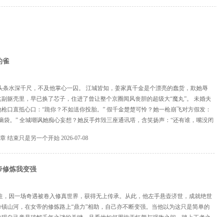
的雀
头条水深千尺，不及他掌心一囚。 江城皆知，姜家真千金是个漂亮的蠢货，欺她辱
副躯壳里，早已换了芯子，住进了曾让整个京圈闻风丧胆的超级大“魔丸”。 未婚夫
枪口直抵心口：“跪你？不如送你投胎。” 假千金楚楚可怜？她一枪崩飞对方假发：
脑袋。” 全城嘲讽她痴心妄想？她反手炸毁三座通讯塔，含笑扬声：“还有谁，嘴没闭
宴那日，她率车队押送七十只花圈高调进场：“爷爷，这点心意，祝您早登极乐。” 老
16章 结束只是另一个开始
2026-07-08
豪门圈彻底炸裂。 人人都说她疯，...
帝修炼我变强
柱，因一场奇遇被卷入修真世界，获得无上传承。从此，他左手悬壶济世，成就绝世
拳镇山河，在女帝的修炼路上“鼎力”相助，自己亦不断变强。当他以为这只是简单的