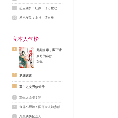
9
前尘幽梦：红颜一诺万世劫
10
凤凰涅槃：上神，请自重
完本人气榜
1
此妃有毒，殿下请
慎重
岁月的容颜
女生
2
龙渊逆道
3
重生之女强修仙传
4
重生之全职学霸
5
金牌小厨娘：国师大人加点醋
6
总裁的失忆爱人