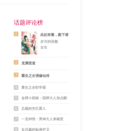
话题评论榜
1
此妃有毒，殿下请
慎重
岁月的容颜
女生
2
龙渊逆道
3
重生之女强修仙传
4
重生之全职学霸
5
金牌小厨娘：国师大人加点醋
6
总裁的失忆爱人
7
一见钟情：男神大人来碗里
8
女总裁的贴身护卫