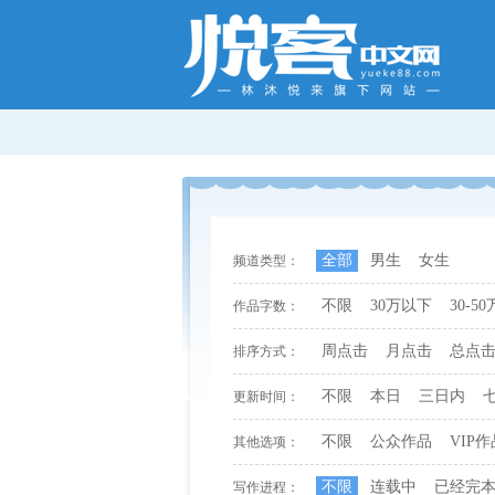
全部
男生
女生
频道类型：
不限
30万以下
30-50
作品字数：
周点击
月点击
总点
排序方式：
不限
本日
三日内
更新时间：
不限
公众作品
VIP作
其他选项：
不限
连载中
已经完
写作进程：