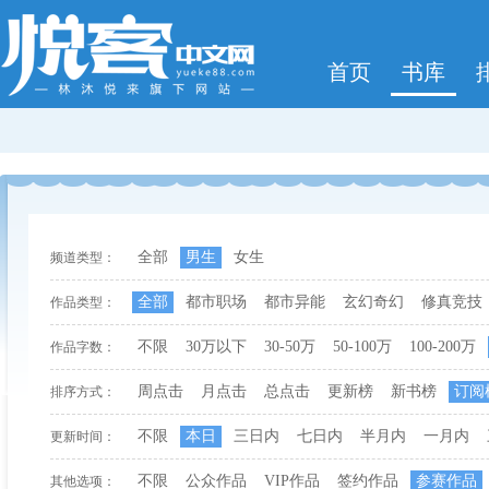
首页
书库
全部
男生
女生
频道类型：
全部
都市职场
都市异能
玄幻奇幻
修真竞技
作品类型：
不限
30万以下
30-50万
50-100万
100-200万
作品字数：
周点击
月点击
总点击
更新榜
新书榜
订阅
排序方式：
不限
本日
三日内
七日内
半月内
一月内
更新时间：
不限
公众作品
VIP作品
签约作品
参赛作品
其他选项：