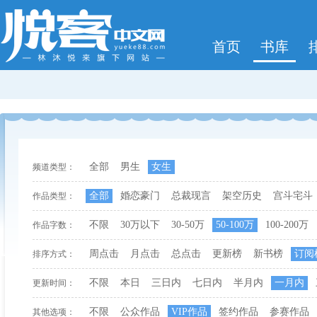
首页
书库
全部
男生
女生
频道类型：
全部
婚恋豪门
总裁现言
架空历史
宫斗宅斗
作品类型：
不限
30万以下
30-50万
50-100万
100-200万
作品字数：
周点击
月点击
总点击
更新榜
新书榜
订阅
排序方式：
不限
本日
三日内
七日内
半月内
一月内
更新时间：
不限
公众作品
VIP作品
签约作品
参赛作品
其他选项：