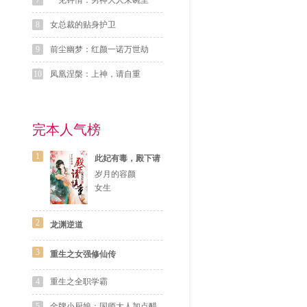
7
一见钟情：男神大人来碗里
8
女总裁的贴身护卫
9
前尘幽梦：红颜一诺万世劫
10
凤凰涅槃：上神，请自重
完本人气榜
1
此妃有毒，殿下请
慎重
岁月的容颜
女生
2
龙渊逆道
3
重生之女强修仙传
4
重生之全职学霸
5
金牌小厨娘：国师大人加点醋