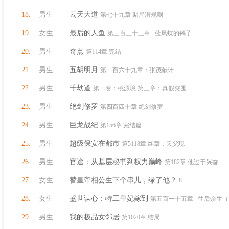
18.
男生
云天大道
第七十九章 赌局潜规则
19.
女生
最后的人鱼
第三百三十三章 蓝凤蝶的镯子
20.
男生
奇点
第114章 完结
21.
男生
五胡明月
第一百六十九章：张茂献计
22.
男生
千劫道
第一卷：桃源境 第三章：真假突围
23.
男生
绝剑修罗
第四百四十章 绝剑修罗
24.
男生
巨龙战纪
第156章 完结篇
25.
男生
超级保安在都市
第5118章 终章，天父现
26.
男生
官途：从基层秘书到权力巅峰
第182章 他过于兴奋
27.
女生
替皇帝相公生下个串儿，绿了他？
8
28.
女生
盛世谋心：特工皇妃嫁到
第五百一十五章 往后余生（大结
29.
男生
我的极品女邻居
第1020章 结局