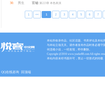
30.
男生
官秘
第223章 本色表演
1
<<
1
2
3
4
5
6
7
本站所收录作品、社区话题、书库评论及本站
与本站立场无关。请作者发布作品时务必遵守
何违规小说，一经发现，即作删除。
Copyright @2016 www.yueke88.com All rights res
本站内容未经书面许可，禁止一切形式的转载
QQ在线咨询
回顶端