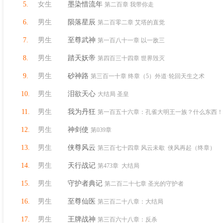
5.
女生
墨染惜流年
第二百章 我带你走
6.
男生
陨落星辰
第二百零二章 艾塔的直觉
7.
男生
至尊武神
第一百八十一章 以一敌三
8.
男生
踏天妖帝
第四百三十四章 世界毁灭
9.
男生
砂神路
第三百一十章 终章（5）外道·轮回天生之术
10.
男生
泪欲天心
大结局 圣皇
11.
男生
我为丹狂
第一百五十六章：孔雀大明王一族？什么东西！
12.
男生
神剑使
第039章
13.
男生
侠尊风云
第三百七十四章 风云未歇 侠风再起（终章）
14.
男生
天行战记
第473章 大结局
15.
男生
守护者典记
第二百二十七章 圣光的守护者
16.
男生
至尊仙医
第三百二十八章：大结局
17.
男生
王牌战神
第三百六十八章：反杀