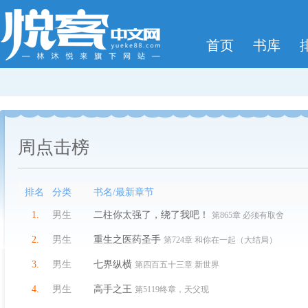
首页
书库
周点击榜
排名
分类
书名/最新章节
1.
男生
二柱你太强了，绕了我吧！
第865章 必须有取舍
2.
男生
重生之医药圣手
第724章 和你在一起（大结局）
3.
男生
七界纵横
第四百五十三章 新世界
4.
男生
高手之王
第5119终章，天父现