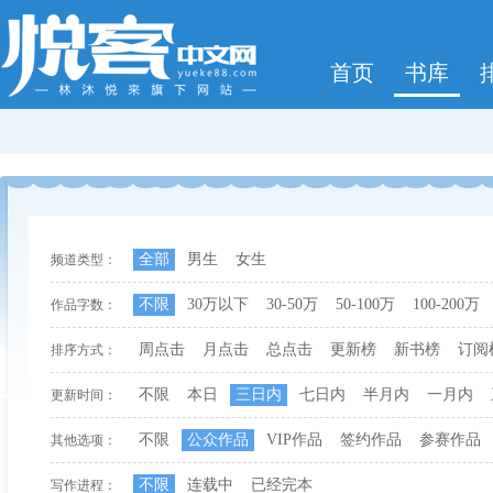
首页
书库
全部
男生
女生
频道类型：
不限
30万以下
30-50万
50-100万
100-200万
作品字数：
周点击
月点击
总点击
更新榜
新书榜
订阅
排序方式：
不限
本日
三日内
七日内
半月内
一月内
更新时间：
不限
公众作品
VIP作品
签约作品
参赛作品
其他选项：
不限
连载中
已经完本
写作进程：