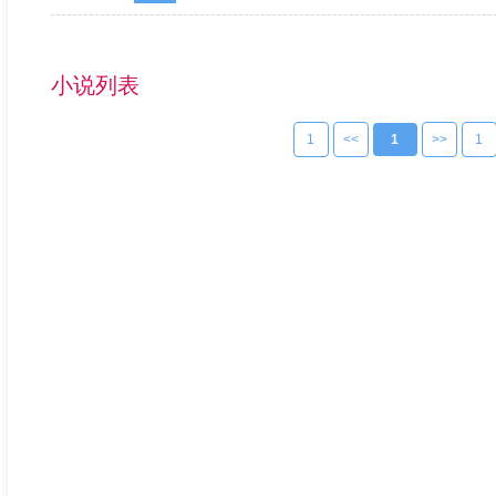
小说列表
1
<<
1
>>
1