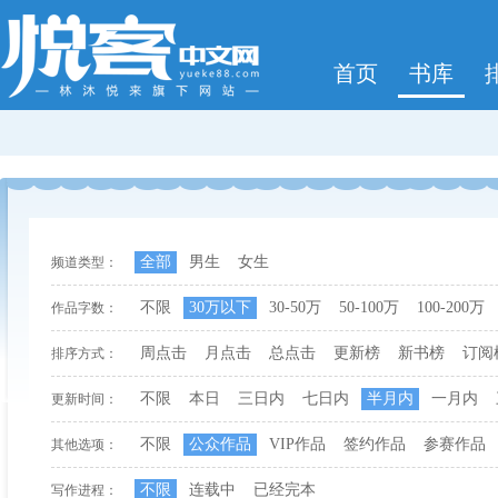
首页
书库
全部
男生
女生
频道类型：
不限
30万以下
30-50万
50-100万
100-200万
作品字数：
周点击
月点击
总点击
更新榜
新书榜
订阅
排序方式：
不限
本日
三日内
七日内
半月内
一月内
更新时间：
不限
公众作品
VIP作品
签约作品
参赛作品
其他选项：
不限
连载中
已经完本
写作进程：