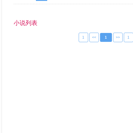
小说列表
1
<<
1
>>
1