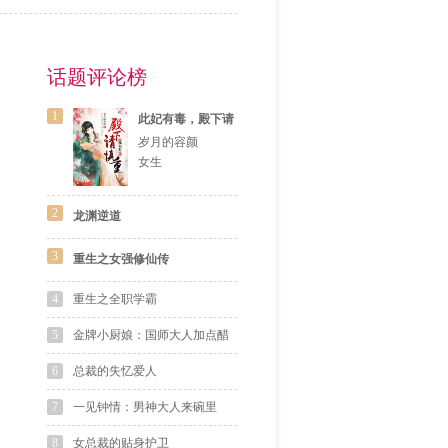
话题评论榜
1
此妃有毒，殿下请
慎重
岁月的容颜
女生
2
龙渊逆道
3
重生之女强修仙传
4
重生之全职学霸
5
金牌小厨娘：国师大人加点醋
6
总裁的失忆爱人
7
一见钟情：男神大人来碗里
8
女总裁的贴身护卫