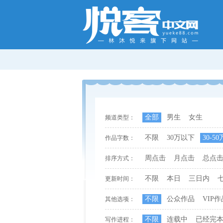
全部
男生
女生
频道类型：
不限
30万以下
30-50
作品字数：
周点击
月点击
总点
排序方式：
不限
本日
三日内
更新时间：
不限
公众作品
VIP作
其他选项：
不限
连载中
已经完
写作进程：