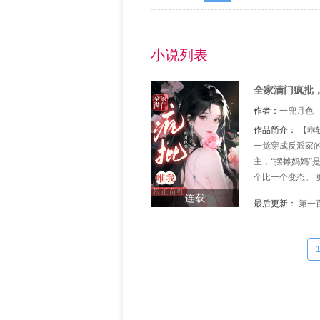
小说列表
全家满门疯批
作者：
一兜月色
作品简介：
【乖
一觉穿成反派家的
主，“摆摊妈妈”
个比一个变态。 
瑟发抖：我命由我
连载
最后更新：
第一
她以为抱上了男主