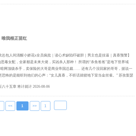
，唯我根正苗红
软怂包人间清醒小娇花x全员疯批｜读心术缺陷吓破胆｜男主也是挂逼｜真香预警】
恶毒女配，全家都是未来大佬，买凶杀人那种！ 所谓的“杀鱼爸爸”是地下世界域
是暗网顶级杀手，卖保险的大哥是商业帝国总裁…… 还有几个没回家的哥哥，据说一
更恐怖的是能听到他们的心声：“女儿真香，不听话就锁地下室当金丝雀。” 苏孜梨瑟
不由天……个屁啊！ 救命！说好的根正苗红呢？这家人比原著还疯！ 更可怕的是，
百八十五章 将计就计
2026-08-06
大腿，结果却是全书最变态的反派傅肆...
1
<<
1
>>
1