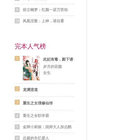
9
前尘幽梦：红颜一诺万世劫
10
凤凰涅槃：上神，请自重
完本人气榜
1
此妃有毒，殿下请
慎重
岁月的容颜
女生
2
龙渊逆道
3
重生之女强修仙传
4
重生之全职学霸
5
金牌小厨娘：国师大人加点醋
6
总裁的失忆爱人