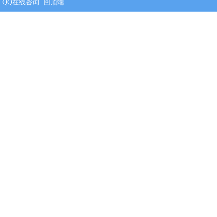
QQ在线咨询
回顶端