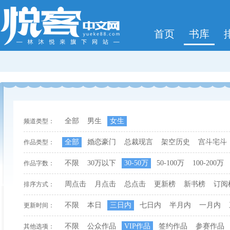
首页
书库
全部
男生
女生
频道类型：
全部
婚恋豪门
总裁现言
架空历史
宫斗宅斗
作品类型：
不限
30万以下
30-50万
50-100万
100-200万
作品字数：
周点击
月点击
总点击
更新榜
新书榜
订阅
排序方式：
不限
本日
三日内
七日内
半月内
一月内
更新时间：
不限
公众作品
VIP作品
签约作品
参赛作品
其他选项：