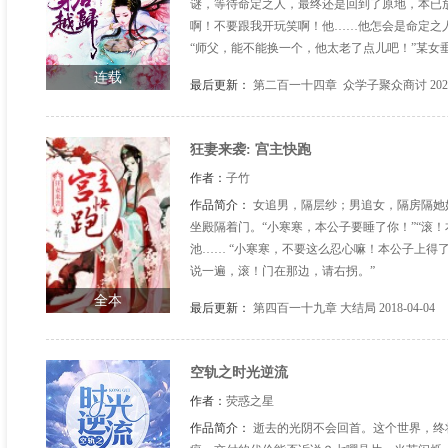
谜，等待命定之人，最终还是回到了原地，本已
啊！不要跟我开玩笑啊！他……他怎会是命定之
“师父，能不能换一个，他太老了点儿吧！”某女
终弃吗？”
连载
最后更新：
第二百一十四章 众学子聚众商讨
202
狂妻来袭: 宫主快跑
作者：
子竹
作品简介：
女追男，隔层纱；男追女，隔房隔她
坐殿隔着门。“小寒寒，本公子要睡了你！”“滚
池…… “小寒寒，不要这么忍心嘛！本公子上得
说一遍，滚！门在那边，请右拐。”
全本
最后更新：
第四百一十九章 大结局
2018-04-04
空轨之时光逆流
作者：
荧惑之星
作品简介：
逝去的光阴不会回首。这个世界，终