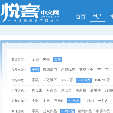
首页
书库
全部
男生
女生
频道类型：
全部
婚恋豪门
总裁现言
架空历史
宫斗宅斗
作品类型：
不限
30万以下
30-50万
50-100万
100-200万
作品字数：
周点击
月点击
总点击
更新榜
新书榜
订阅
排序方式：
不限
本日
三日内
七日内
半月内
一月内
更新时间：
不限
公众作品
VIP作品
签约作品
参赛作品
其他选项：