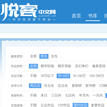
首页
书库
全部
男生
女生
频道类型：
全部
都市职场
都市异能
玄幻奇幻
修真竞技
作品类型：
不限
30万以下
30-50万
50-100万
100-200万
作品字数：
周点击
月点击
总点击
更新榜
新书榜
订阅
排序方式：
不限
本日
三日内
七日内
半月内
一月内
更新时间：
不限
公众作品
VIP作品
签约作品
参赛作品
其他选项：