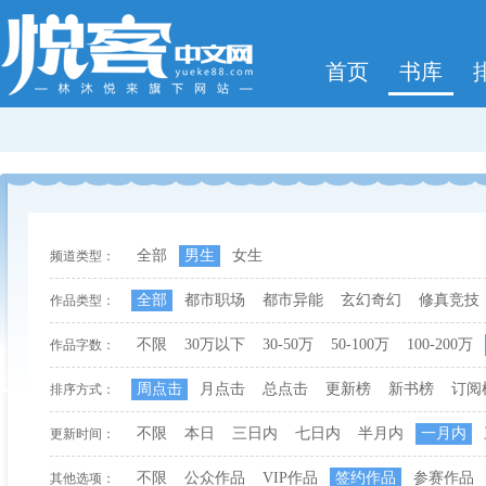
首页
书库
全部
男生
女生
频道类型：
全部
都市职场
都市异能
玄幻奇幻
修真竞技
作品类型：
不限
30万以下
30-50万
50-100万
100-200万
作品字数：
周点击
月点击
总点击
更新榜
新书榜
订阅
排序方式：
不限
本日
三日内
七日内
半月内
一月内
更新时间：
不限
公众作品
VIP作品
签约作品
参赛作品
其他选项：