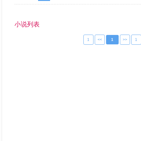
小说列表
1
<<
1
>>
1