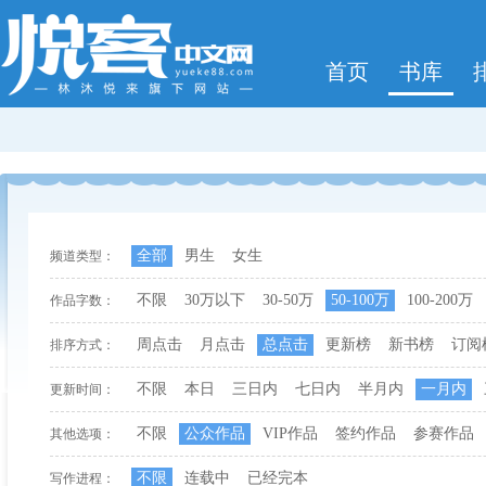
首页
书库
全部
男生
女生
频道类型：
不限
30万以下
30-50万
50-100万
100-200万
作品字数：
周点击
月点击
总点击
更新榜
新书榜
订阅
排序方式：
不限
本日
三日内
七日内
半月内
一月内
更新时间：
不限
公众作品
VIP作品
签约作品
参赛作品
其他选项：
不限
连载中
已经完本
写作进程：