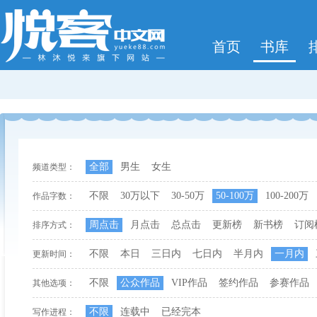
首页
书库
全部
男生
女生
频道类型：
不限
30万以下
30-50万
50-100万
100-200万
作品字数：
周点击
月点击
总点击
更新榜
新书榜
订阅
排序方式：
不限
本日
三日内
七日内
半月内
一月内
更新时间：
不限
公众作品
VIP作品
签约作品
参赛作品
其他选项：
不限
连载中
已经完本
写作进程：