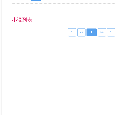
小说列表
1
<<
1
>>
1