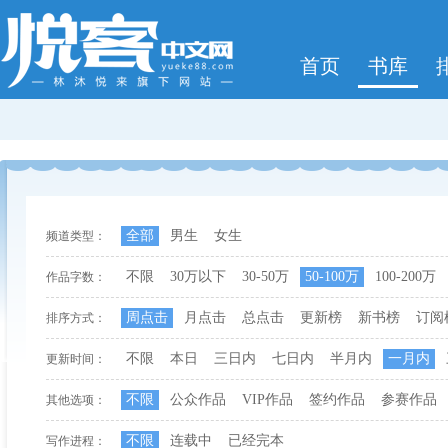
首页
书库
全部
男生
女生
频道类型：
不限
30万以下
30-50万
50-100万
100-200万
作品字数：
周点击
月点击
总点击
更新榜
新书榜
订阅
排序方式：
不限
本日
三日内
七日内
半月内
一月内
更新时间：
不限
公众作品
VIP作品
签约作品
参赛作品
其他选项：
不限
连载中
已经完本
写作进程：