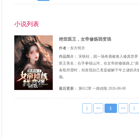
小说列表
绝世医王，女帝修炼我变强
作者：
东方明月
作品简介：
宋铁柱，因一场奇遇被卷入修真世界
医王美名；右手拳镇山河，在女帝的修炼路上“鼎
各取所需时，却发现自己竟是破解千年之谜的关
巅。
连载
最后更新：
第612章 一路凶险
2026-08-08
1
<<
1
>>
1