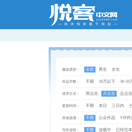
全部
男生
女生
频道类型：
不限
30万以下
30-50
作品字数：
周点击
月点击
总点
排序方式：
不限
本日
三日内
更新时间：
不限
公众作品
VIP作
其他选项：
不限
连载中
已经完
写作进程：