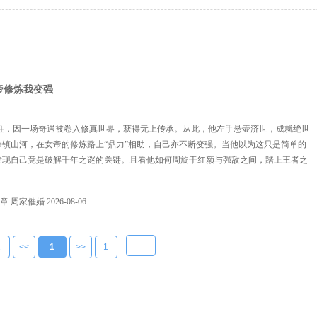
帝修炼我变强
柱，因一场奇遇被卷入修真世界，获得无上传承。从此，他左手悬壶济世，成就绝世
拳镇山河，在女帝的修炼路上“鼎力”相助，自己亦不断变强。当他以为这只是简单的
发现自己竟是破解千年之谜的关键。且看他如何周旋于红颜与强敌之间，踏上王者之
7章 周家催婚
2026-08-06
1
<<
1
>>
1