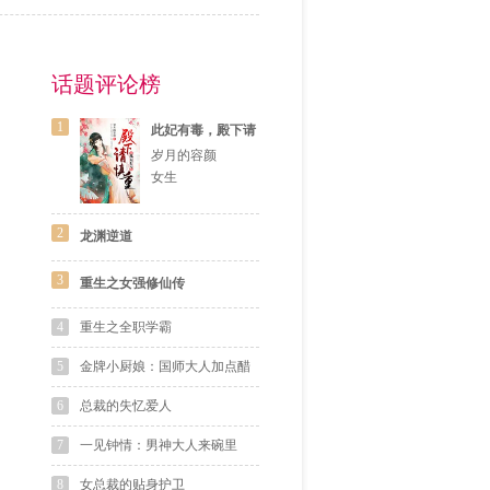
话题评论榜
1
此妃有毒，殿下请
慎重
岁月的容颜
女生
2
龙渊逆道
3
重生之女强修仙传
4
重生之全职学霸
5
金牌小厨娘：国师大人加点醋
6
总裁的失忆爱人
7
一见钟情：男神大人来碗里
8
女总裁的贴身护卫