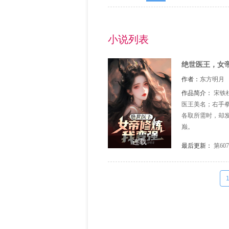
小说列表
绝世医王，女
作者：
东方明月
作品简介：
宋铁
医王美名；右手
各取所需时，却
巅。
连载
最后更新：
第60