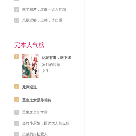
9
前尘幽梦：红颜一诺万世劫
10
凤凰涅槃：上神，请自重
完本人气榜
1
此妃有毒，殿下请
慎重
岁月的容颜
女生
2
龙渊逆道
3
重生之女强修仙传
4
重生之全职学霸
5
金牌小厨娘：国师大人加点醋
6
总裁的失忆爱人