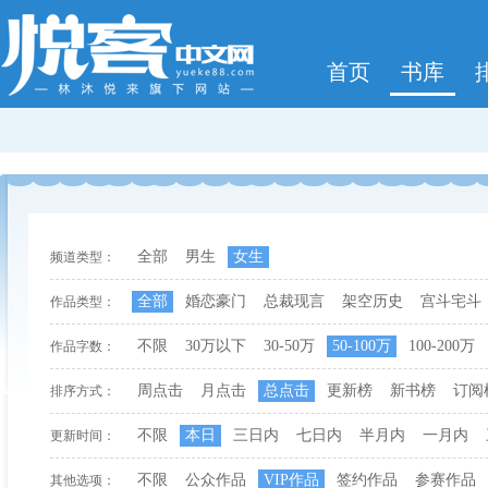
首页
书库
全部
男生
女生
频道类型：
全部
婚恋豪门
总裁现言
架空历史
宫斗宅斗
作品类型：
不限
30万以下
30-50万
50-100万
100-200万
作品字数：
周点击
月点击
总点击
更新榜
新书榜
订阅
排序方式：
不限
本日
三日内
七日内
半月内
一月内
更新时间：
不限
公众作品
VIP作品
签约作品
参赛作品
其他选项：