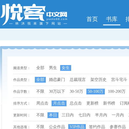
首页
书库
全部
男生
女生
频道类型：
全部
婚恋豪门
总裁现言
架空历史
宫斗宅斗
作品类型：
不限
30万以下
30-50万
50-100万
100-200万
作品字数：
周点击
月点击
总点击
更新榜
新书榜
订阅
排序方式：
不限
本日
三日内
七日内
半月内
一月内
更新时间：
不限
公众作品
VIP作品
签约作品
参赛作品
其他选项：