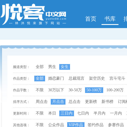
首页
书库
全部
男生
女生
频道类型：
全部
婚恋豪门
总裁现言
架空历史
宫斗宅斗
作品类型：
不限
30万以下
30-50万
50-100万
100-200万
作品字数：
周点击
月点击
总点击
更新榜
新书榜
订阅
排序方式：
不限
本日
三日内
七日内
半月内
一月内
更新时间：
不限
公众作品
VIP作品
签约作品
参赛作品
其他选项：