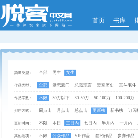
首页
书库
全部
男生
女生
频道类型：
全部
婚恋豪门
总裁现言
架空历史
宫斗宅斗
作品类型：
不限
30万以下
30-50万
50-100万
100-200万
作品字数：
周点击
月点击
总点击
更新榜
新书榜
订阅
排序方式：
不限
本日
三日内
七日内
半月内
一月内
更新时间：
不限
公众作品
VIP作品
签约作品
参赛作品
其他选项：