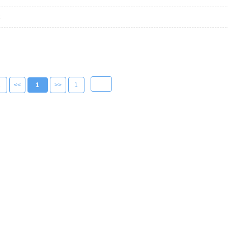
本
1
<<
1
>>
1