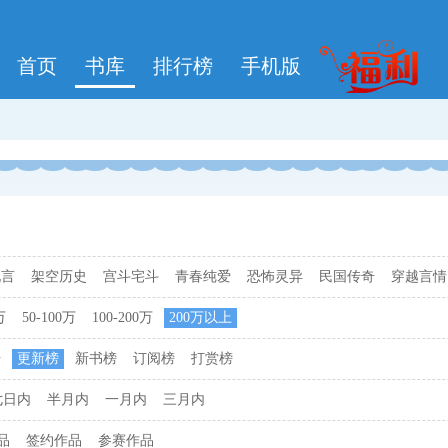
首页
书库
排行榜
手机版
现言
架空历史
宫斗宅斗
青春纯爱
恐怖灵异
民国传奇
穿越言情
万
50-100万
100-200万
200万以上
击
更新榜
新书榜
订阅榜
打赏榜
七日内
半月内
一月内
三月内
品
签约作品
参赛作品