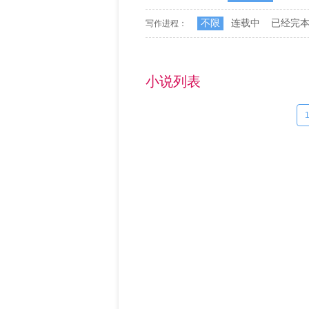
不限
连载中
已经完
写作进程：
小说列表