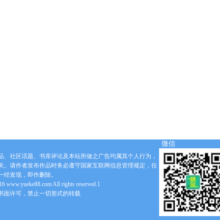
微信
品、社区话题、书库评论及本站所做之广告均属其个人行为，
关。请作者发布作品时务必遵守国家互联网信息管理规定，任
一经发现，即作删除。
6 www.yueke88.com All rights reserved.1
书面许可，禁止一切形式的转载