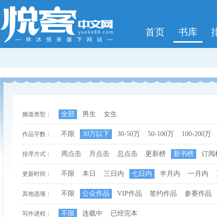
首页
书库
全部
男生
女生
频道类型：
不限
30万以下
30-50万
50-100万
100-200万
作品字数：
周点击
月点击
总点击
更新榜
新书榜
订阅
排序方式：
不限
本日
三日内
七日内
半月内
一月内
更新时间：
不限
公众作品
VIP作品
签约作品
参赛作品
其他选项：
不限
连载中
已经完本
写作进程：