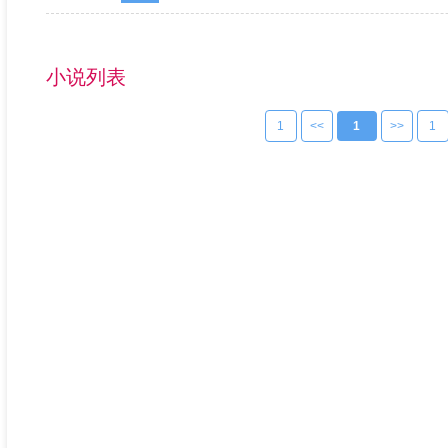
小说列表
1
<<
1
>>
1