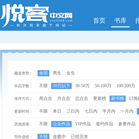
首页
书库
全部
男生
女生
频道类型：
不限
30万以下
30-50万
50-100万
100-200万
作品字数：
周点击
月点击
总点击
更新榜
新书榜
订阅
排序方式：
不限
本日
三日内
七日内
半月内
一月内
更新时间：
不限
公众作品
VIP作品
签约作品
参赛作品
其他选项：
不限
连载中
已经完本
写作进程：