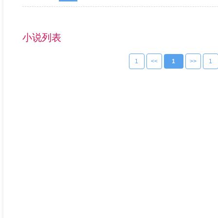
小说列表
1
<<
1
>>
1