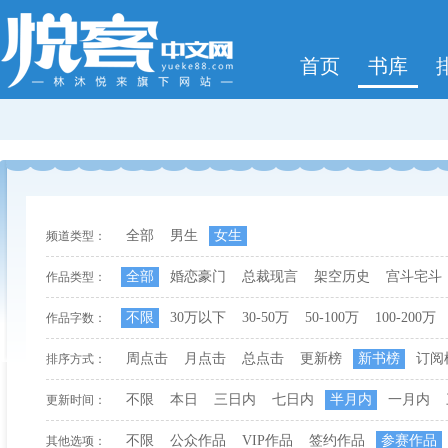
首页
书库
全部
男生
女生
频道类型：
全部
婚恋豪门
总裁现言
架空历史
宫斗宅斗
作品类型：
不限
30万以下
30-50万
50-100万
100-200万
作品字数：
周点击
月点击
总点击
更新榜
新书榜
订阅
排序方式：
不限
本日
三日内
七日内
半月内
一月内
更新时间：
不限
公众作品
VIP作品
签约作品
参赛作品
其他选项：