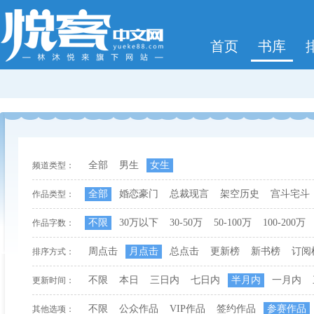
首页
书库
全部
男生
女生
频道类型：
全部
婚恋豪门
总裁现言
架空历史
宫斗宅斗
作品类型：
不限
30万以下
30-50万
50-100万
100-200万
作品字数：
周点击
月点击
总点击
更新榜
新书榜
订阅
排序方式：
不限
本日
三日内
七日内
半月内
一月内
更新时间：
不限
公众作品
VIP作品
签约作品
参赛作品
其他选项：