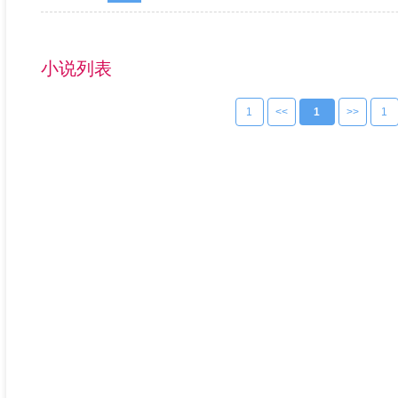
小说列表
1
<<
1
>>
1