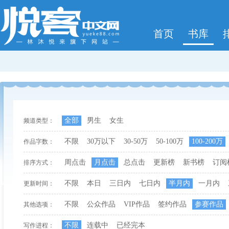
首页
书库
全部
男生
女生
频道类型：
不限
30万以下
30-50万
50-100万
100-200万
作品字数：
周点击
月点击
总点击
更新榜
新书榜
订阅
排序方式：
不限
本日
三日内
七日内
半月内
一月内
更新时间：
不限
公众作品
VIP作品
签约作品
参赛作品
其他选项：
不限
连载中
已经完本
写作进程：