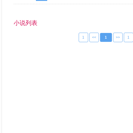
小说列表
1
<<
1
>>
1