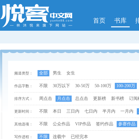
首页
书库
全部
男生
女生
频道类型：
不限
30万以下
30-50万
50-100万
100-200万
作品字数：
周点击
月点击
总点击
更新榜
新书榜
订阅
排序方式：
不限
本日
三日内
七日内
半月内
一月内
更新时间：
不限
公众作品
VIP作品
签约作品
参赛作品
其他选项：
不限
连载中
已经完本
写作进程：