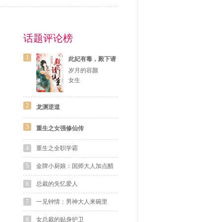
话题评论榜
1
此妃有毒，殿下请
慎重
岁月的容颜
女生
2
龙渊逆道
3
重生之女强修仙传
4
重生之全职学霸
5
金牌小厨娘：国师大人加点醋
6
总裁的失忆爱人
7
一见钟情：男神大人来碗里
8
女总裁的贴身护卫