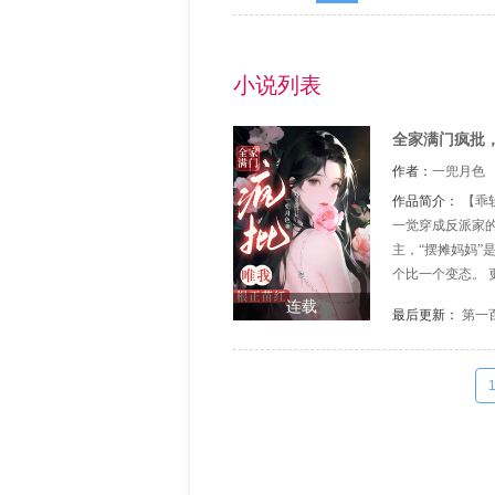
小说列表
全家满门疯批
作者：
一兜月色
作品简介：
【乖
一觉穿成反派家的
主，“摆摊妈妈”
个比一个变态。 
瑟发抖：我命由我
连载
最后更新：
第一
她以为抱上了男主