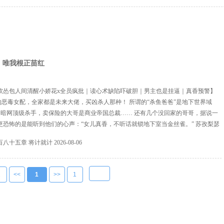
，唯我根正苗红
软怂包人间清醒小娇花x全员疯批｜读心术缺陷吓破胆｜男主也是挂逼｜真香预警】
恶毒女配，全家都是未来大佬，买凶杀人那种！ 所谓的“杀鱼爸爸”是地下世界域
是暗网顶级杀手，卖保险的大哥是商业帝国总裁…… 还有几个没回家的哥哥，据说一
更恐怖的是能听到他们的心声：“女儿真香，不听话就锁地下室当金丝雀。” 苏孜梨瑟
不由天……个屁啊！ 救命！说好的根正苗红呢？这家人比原著还疯！ 更可怕的是，
百八十五章 将计就计
2026-08-06
大腿，结果却是全书最变态的反派傅肆...
1
<<
1
>>
1