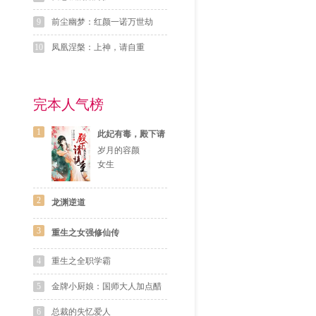
9
前尘幽梦：红颜一诺万世劫
10
凤凰涅槃：上神，请自重
完本人气榜
1
此妃有毒，殿下请
慎重
岁月的容颜
女生
2
龙渊逆道
3
重生之女强修仙传
4
重生之全职学霸
5
金牌小厨娘：国师大人加点醋
6
总裁的失忆爱人