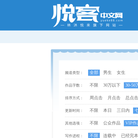
全部
男生
女生
频道类型：
不限
30万以下
30-50
作品字数：
周点击
月点击
总点
排序方式：
不限
本日
三日内
更新时间：
不限
公众作品
VIP作
其他选项：
不限
连载中
已经完
写作进程：