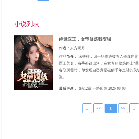
小说列表
绝世医王，女帝修炼我变强
作者：
东方明月
作品简介：
宋铁柱，因一场奇遇被卷入修真世界
医王美名；右手拳镇山河，在女帝的修炼路上“鼎
各取所需时，却发现自己竟是破解千年之谜的关
巅。
连载
最后更新：
第612章 一路凶险
2026-08-08
1
<<
1
>>
1