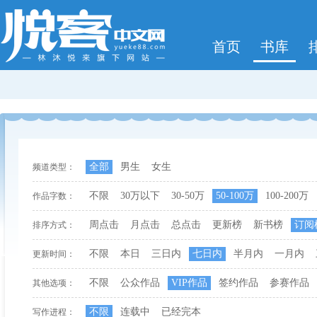
首页
书库
全部
男生
女生
频道类型：
不限
30万以下
30-50万
50-100万
100-200万
作品字数：
周点击
月点击
总点击
更新榜
新书榜
订阅
排序方式：
不限
本日
三日内
七日内
半月内
一月内
更新时间：
不限
公众作品
VIP作品
签约作品
参赛作品
其他选项：
不限
连载中
已经完本
写作进程：