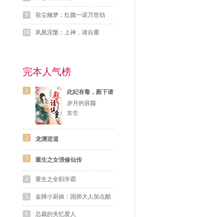
9
前尘幽梦：红颜一诺万世劫
10
凤凰涅槃：上神，请自重
完本人气榜
1
此妃有毒，殿下请
慎重
岁月的容颜
女生
2
龙渊逆道
3
重生之女强修仙传
4
重生之全职学霸
5
金牌小厨娘：国师大人加点醋
6
总裁的失忆爱人