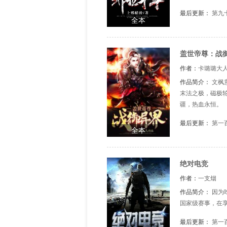
最后更新：
第九
全本
盖世帝尊：战
作者：
卡璐璐大
作品简介：
文枫
末法之极，磁极
疆，热血永
最后更新：
第一
全本
绝对电竞
作者：
一支烟
作品简介：
因为
国家级赛事，在
最后更新：
第一