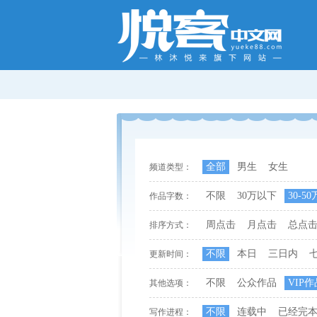
全部
男生
女生
频道类型：
不限
30万以下
30-50
作品字数：
周点击
月点击
总点
排序方式：
不限
本日
三日内
更新时间：
不限
公众作品
VIP作
其他选项：
不限
连载中
已经完
写作进程：