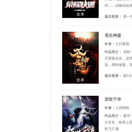
环——召唤你的
递呀！！！
全本
最后更新：
第一
苍生神逝
作者：
七日夜阳
作品简介：
浅歌
天黑夜永在，这
说，弱时使善，
最后更新：
第14
全本
邪世千华
作者：
上邪蜻蛉
作品简介：
看尽
久长长，纷扰上
纷飞亡魂