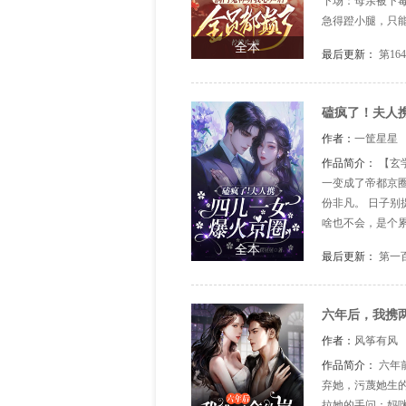
下场：母亲被下毒
急得蹬小腿，只
诬陷科举作弊，
全本
最后更新：
第16
江湖争斗，落得个
磕疯了！夫人
作者：
一筐星星
作品简介：
【玄
一变成了帝都京
份非凡。 日子别
啥也不会，是个累
音低沉，眼底看不
全本
最后更新：
第一
门纠缠，夏期许无
六年后，我携
作者：
风筝有风
作品简介：
六年
弃她，污蔑她生的
拉她的手问：妈咪