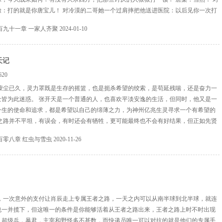
脸：打的就是你唐宝儿！ 对冷漠的二哥她一个过肩摔把他送进医院：以后见你一次打
的父母：我就是回来，杀、猪、的！ 对恶婆婆她：看好你的儿子，少来招惹我！ 对
百九十一章 一家人齐聚
2024-01-10
远之：有老婆的人，滚远些！ 可两个跟穆...
天记
20
蒙尘已久，灵力罩既是生存的摇篮，也是扼杀希望的绞索，是苟延残喘，还是奋力一
士皆为此迷惑。 张开天是一个普通的人，也喜欢平淡安逸的生活，但同时，他又是一
一生的使命和追求，都是希望以自己的绵薄之力，为神州亿兆生灵寻求一个有希望的
天之路并不平坦，有误会，有时还会有牺牲，更可能最终也不会有好结果，但正如先贤
师表》中所说的那样： “然不伐贼，王业亦亡；惟坐而待亡，孰与伐之？”
百零八章 红虫与雪虫
2020-11-26
还是需要有人去做的。
，一次意外的支付让肖辰走上专属王者之路，一天之内可以从南半球到北半球，就连
也一并揽下，但这唯一的条件是你能够活着从王者之路出来，王者之路上时不时出现
，超级兵，暴君，主宰和野怪多不甚数，而快递员唯一可以对抗的就是他们的专属手