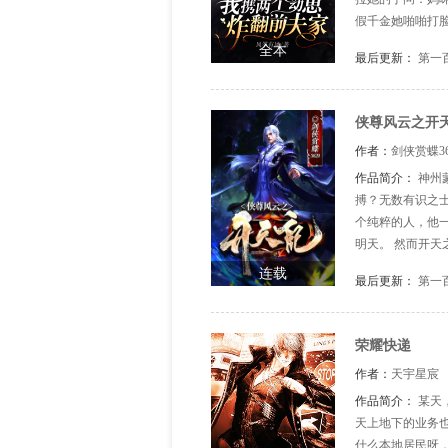
假千金她啪啪打
你一次！ 对凉薄
全本
最后更新：
第一
前夫哥穆宴她敬而
侠尊风云之开
作者：
剑侠赏蝶36
作品简介：
神州
搏？无数有识之
个纯粹的人，他
明天。 然而开
诸葛亮在《后出
连载
最后更新：
第一
有些事，终究
荣耀快递
作者：
天宇星宸
作品简介：
某天
天上地下的业务
什么本地居民呀