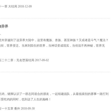
十一章 大结局
2018-12-09
御异界
人
意外穿越到了这异界大陆中，这里有魔族、兽族、甚至神族？又或者是斗气？魔法？
轮转，世界变迁。当来到陌生的世界，当神话变成现实，当传说不再神秘，世界无
恒。
百二十二章：无名堕落结局
2017-09-02
吃鸡，猪脚认识了一群志同道合的朋友，一起组建战队，从最低级别的赛事一路打到
享受吃鸡的同时，也到达了人生的巅峰！
百一十五章 番外
2018-09-30