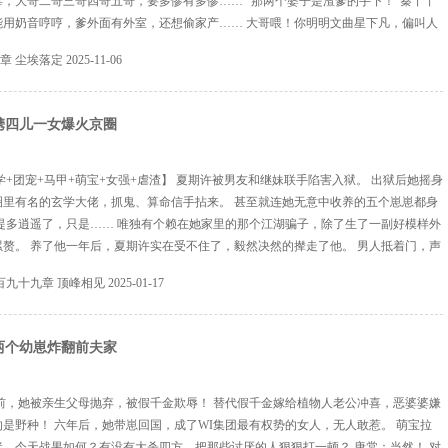
，大哥二哥三哥四哥五哥，要多惨有多惨…… “那两个婆子是渣爹的手下！”秦丫丫
能用奶音哼哼，爹外面有外室，还想偷家产…… 大哥喂！你明明文曲星下凡，偏叫人
这辈子都甭想进考场喽！ 三哥哟！你战场杀神转世，却让过命的兄弟捅你腰子！卷入
4章 尘埃落定
2025-11-06
马革裹尸都没全乎！ 五哥哎！你不过不小心误杀...
携四儿一女爆火京圈
学+团宠+马甲+萌宝+女强+虐渣】 夏期许被男友和继妹联手陷害入狱。 出狱后她摇身
圈里有名的玄学大佬，抓鬼、算命信手拈来。 甚至就连她无意中收养的五个崽崽都身
提多逍遥了，只是…… 唯独有个赖在她家里的那个江湖骗子，除了生了一副好模样外
赘。 养了他一年后，夏期许实在受不住了，毅然决然的撵走了他。 男人抵着门，声
出来情绪，“夏期许，你别后悔。” 夏期许没有搭理，直接关门。 没过多久，渣男上
百九十九章 顶峰相见
2025-01-17
奈之下自称是那位神秘的殷家家主的...
两个幼崽炸翻前夫家
前，她被亲生父母抛弃，被假千金欺辱！ 替代假千金嫁给植物人老公冲喜，恶婆婆嫌
是野种！ 六年后，她带崽回国，成了WI集团最有权势的女人，无人敢惹。 萌宝拉
，今天战果如何？有没有大杀四方，把那些讨厌的人狠狠打一顿？ 唐棠：当然！ 对