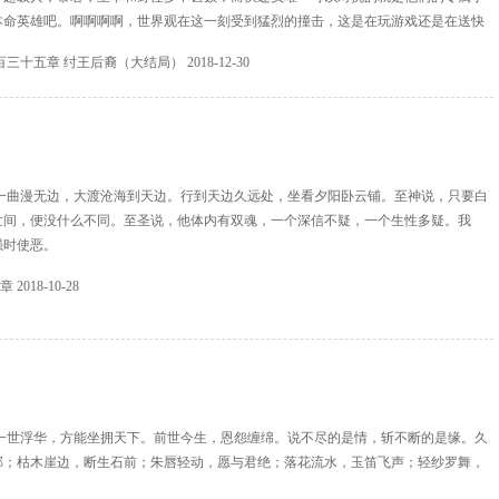
本命英雄吧。啊啊啊啊，世界观在这一刻受到猛烈的撞击，这是在玩游戏还是在送快
百三十五章 纣王后裔（大结局）
2018-12-30
一曲漫无边，大渡沧海到天边。行到天边久远处，坐看夕阳卧云铺。至神说，只要白
世间，便没什么不同。至圣说，他体内有双魂，一个深信不疑，一个生性多疑。我
强时使恶。
1章
2018-10-28
一世浮华，方能坐拥天下。前世今生，恩怨缠绵。说不尽的是情，斩不断的是缘。久
邪；枯木崖边，断生石前；朱唇轻动，愿与君绝；落花流水，玉笛飞声；轻纱罗舞，