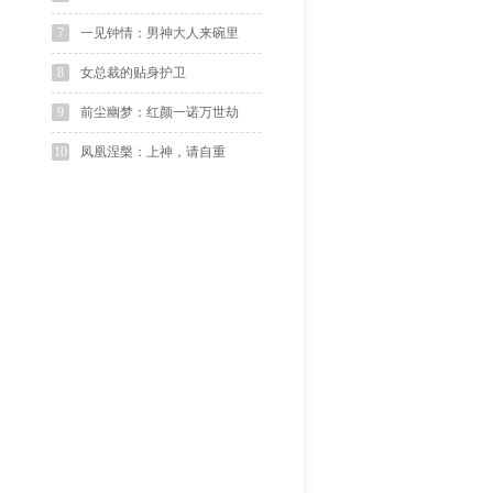
7
一见钟情：男神大人来碗里
8
女总裁的贴身护卫
9
前尘幽梦：红颜一诺万世劫
10
凤凰涅槃：上神，请自重