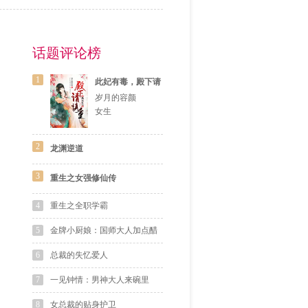
话题评论榜
1
此妃有毒，殿下请
慎重
岁月的容颜
女生
2
龙渊逆道
3
重生之女强修仙传
4
重生之全职学霸
5
金牌小厨娘：国师大人加点醋
6
总裁的失忆爱人
7
一见钟情：男神大人来碗里
8
女总裁的贴身护卫