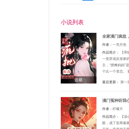
小说列表
全家满门疯批
作者：
一兜月色
作品简介：
【乖
一觉穿成反派家的
主，“摆摊妈妈”
个比一个变态。 
瑟发抖：我命由我
连载
最后更新：
第一
她以为抱上了男主
满门冤种听我
作者：
柠檬片
作品简介：
【读
眼，成了皇商秦