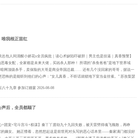
，唯我根正苗红
软怂包人间清醒小娇花x全员疯批｜读心术缺陷吓破胆｜男主也是挂逼｜真香预警】
恶毒女配，全家都是未来大佬，买凶杀人那种！ 所谓的“杀鱼爸爸”是地下世界域
是暗网顶级杀手，卖保险的大哥是商业帝国总裁…… 还有几个没回家的哥哥，据说一
更恐怖的是能听到他们的心声：“女儿真香，不听话就锁地下室当金丝雀。” 苏孜梨瑟
不由天……个屁啊！ 救命！说好的根正苗红呢？这家人比原著还疯！ 更可怕的是，
百八十九章 参加订婚宴
2026-08-08
大腿，结果却是全书最变态的反派傅肆...
心声后，全员都颠了
心+团宠+宅斗宫斗+权谋】秦丫丫渡劫九十九回失败，被天雷劈得魂飞魄散，再睁
家的嫡女。 她正懵着，忽然想起这是前世死对头写的恶心话本里——秦家满门都没好