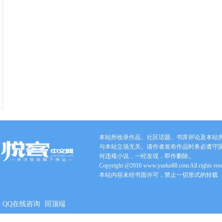
本站所收录作品、社区话题、书库评论及本站
与本站立场无关。请作者发布作品时务必遵守
何违规小说，一经发现，即作删除。
Copyright @2016 www.yueke88.com All rights res
本站内容未经书面许可，禁止一切形式的转载
QQ在线咨询
回顶端