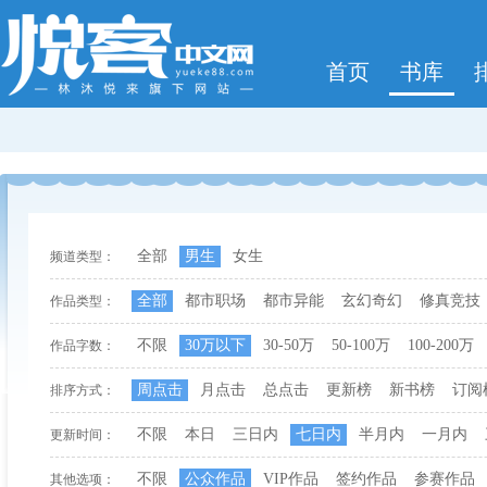
首页
书库
全部
男生
女生
频道类型：
全部
都市职场
都市异能
玄幻奇幻
修真竞技
作品类型：
不限
30万以下
30-50万
50-100万
100-200万
作品字数：
周点击
月点击
总点击
更新榜
新书榜
订阅
排序方式：
不限
本日
三日内
七日内
半月内
一月内
更新时间：
不限
公众作品
VIP作品
签约作品
参赛作品
其他选项：