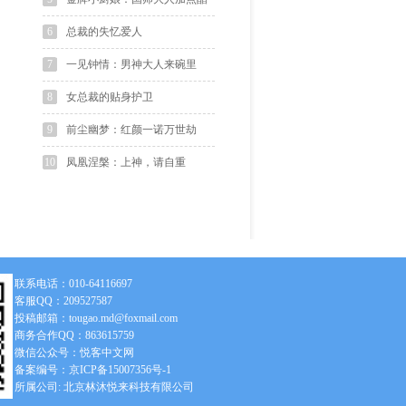
6
总裁的失忆爱人
7
一见钟情：男神大人来碗里
8
女总裁的贴身护卫
9
前尘幽梦：红颜一诺万世劫
10
凤凰涅槃：上神，请自重
联系电话：010-64116697
客服QQ：209527587
投稿邮箱：tougao.md@foxmail.com
商务合作QQ：863615759
微信公众号：悦客中文网
备案编号：京ICP备15007356号-1
所属公司: 北京林沐悦来科技有限公司