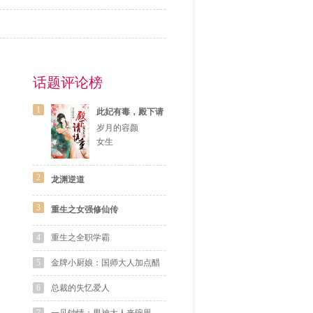
话题评论榜
1
此妃有毒，殿下请
慎重
岁月的容颜
女生
2
龙渊逆道
3
重生之女强修仙传
4
重生之全职学霸
5
金牌小厨娘：国师大人加点醋
6
总裁的失忆爱人