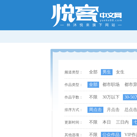
全部
男生
女生
频道类型：
全部
都市职场
都市
作品类型：
不限
30万以下
30-50
作品字数：
周点击
月点击
总点
排序方式：
不限
本日
三日内
更新时间：
不限
公众作品
VIP作
其他选项：