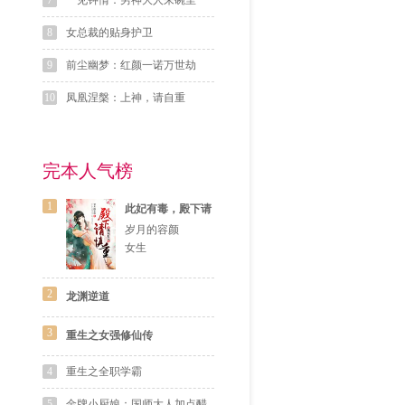
7
一见钟情：男神大人来碗里
8
女总裁的贴身护卫
9
前尘幽梦：红颜一诺万世劫
10
凤凰涅槃：上神，请自重
完本人气榜
1
此妃有毒，殿下请
慎重
岁月的容颜
女生
2
龙渊逆道
3
重生之女强修仙传
4
重生之全职学霸
5
金牌小厨娘：国师大人加点醋