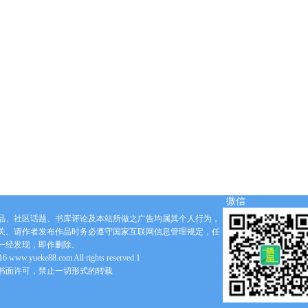
微信
品、社区话题、书库评论及本站所做之广告均属其个人行为，
关。请作者发布作品时务必遵守国家互联网信息管理规定，任
一经发现，即作删除。
6 www.yueke88.com All rights reserved.1
书面许可，禁止一切形式的转载