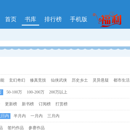
首页
书库
排行榜
手机版
异能
玄幻奇幻
修真竞技
仙侠武侠
历史乡土
灵异悬疑
都市生活
万
50-100万
100-200万
200万以上
击
更新榜
新书榜
订阅榜
打赏榜
七日内
半月内
一月内
三月内
品
签约作品
参赛作品