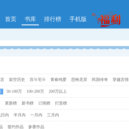
首页
书库
排行榜
手机版
现言
架空历史
宫斗宅斗
青春纯爱
恐怖灵异
民国传奇
穿越言情
万
50-100万
100-200万
200万以上
击
更新榜
新书榜
订阅榜
打赏榜
七日内
半月内
一月内
三月内
品
签约作品
参赛作品