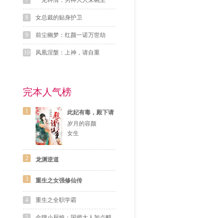
7
一见钟情：男神大人来碗里
8
女总裁的贴身护卫
9
前尘幽梦：红颜一诺万世劫
10
凤凰涅槃：上神，请自重
完本人气榜
1
此妃有毒，殿下请
慎重
岁月的容颜
女生
2
龙渊逆道
3
重生之女强修仙传
4
重生之全职学霸
5
金牌小厨娘：国师大人加点醋