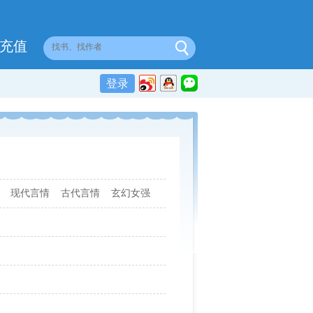
充值
登录
现代言情
古代言情
玄幻女强