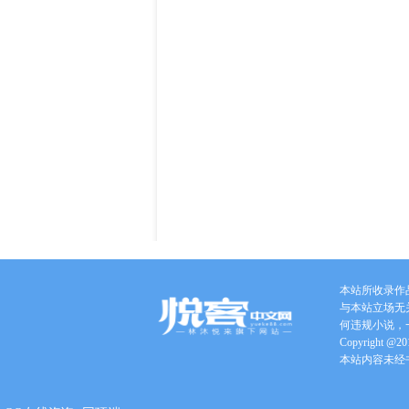
本站所收录作
与本站立场无
何违规小说，
Copyright @201
本站内容未经