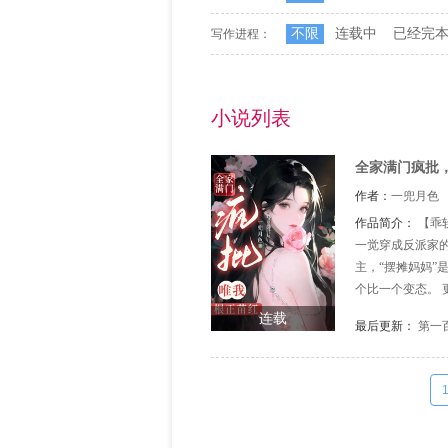
不限
连载中
已经完
写作进程：
小说列表
全家满门疯批
作者：
一兜月色
作品简介：
【乖
一觉穿成反派家的
主，“摆摊妈妈”
个比一个变态。 
瑟发抖：我命由我
连载
最后更新：
第一
她以为抱上了男主