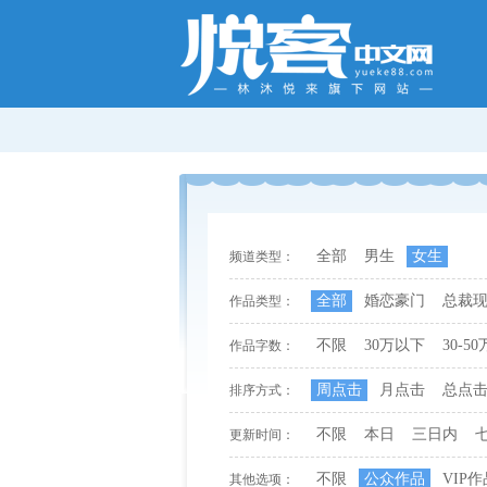
全部
男生
女生
频道类型：
全部
婚恋豪门
总裁
作品类型：
不限
30万以下
30-50
作品字数：
周点击
月点击
总点
排序方式：
不限
本日
三日内
更新时间：
不限
公众作品
VIP作
其他选项：