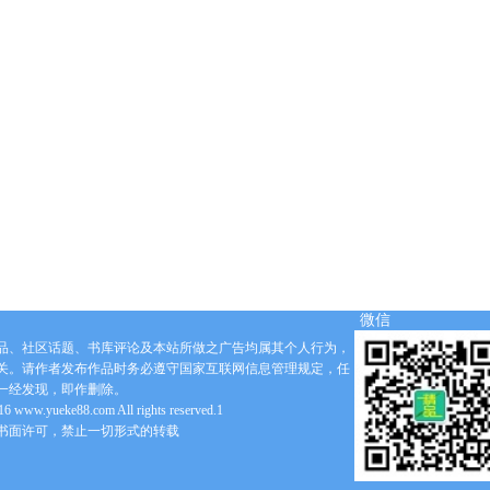
微信
品、社区话题、书库评论及本站所做之广告均属其个人行为，
关。请作者发布作品时务必遵守国家互联网信息管理规定，任
一经发现，即作删除。
6 www.yueke88.com All rights reserved.1
书面许可，禁止一切形式的转载