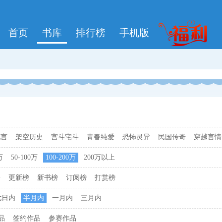
首页
书库
排行榜
手机版
现言
架空历史
宫斗宅斗
青春纯爱
恐怖灵异
民国传奇
穿越言情
万
50-100万
100-200万
200万以上
击
更新榜
新书榜
订阅榜
打赏榜
七日内
半月内
一月内
三月内
品
签约作品
参赛作品