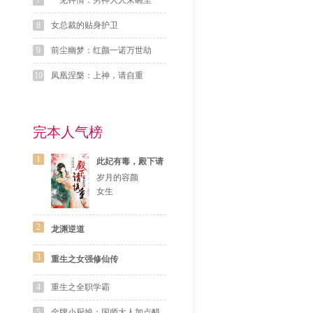
7
一见钟情：男神大人来碗里
8
女总裁的贴身护卫
9
前尘幽梦：红颜一诺万世劫
10
凤凰涅槃：上神，请自重
完本人气榜
1
此妃有毒，殿下请
慎重
岁月的容颜
女生
2
龙渊逆道
3
重生之女强修仙传
4
重生之全职学霸
5
金牌小厨娘：国师大人加点醋